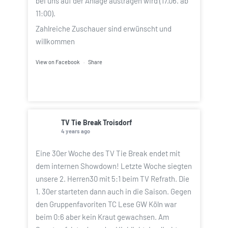
bei uns auf der Anlage austragen wird (17.06. ab
11:00).
Zahlreiche Zuschauer sind erwünscht und
willkommen
View on Facebook
·
Share
TV Tie Break Troisdorf
4 years ago
Eine 30er Woche des TV Tie Break endet mit
dem internen Showdown! Letzte Woche siegten
unsere 2. Herren30 mit 5:1 beim TV Refrath. Die
1. 30er starteten dann auch in die Saison. Gegen
den Gruppenfavoriten TC Lese GW Köln war
beim 0:6 aber kein Kraut gewachsen. Am