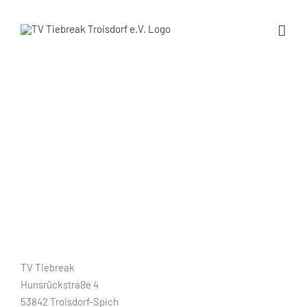
Zum
Inhalt
springen
KONTAKT
Willst du mit uns in Kontakt
treten?
TV Tiebreak
Hunsrückstraße 4
53842 Troisdorf-Spich